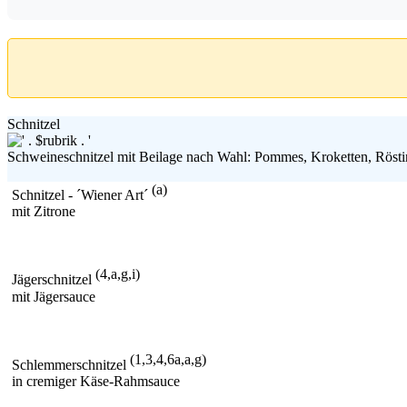
Schnitzel
Schweineschnitzel mit Beilage nach Wahl: Pommes, Kroketten, Röstin
(a)
Schnitzel - ´Wiener Art´
mit Zitrone
(4,a,g,i)
Jägerschnitzel
mit Jägersauce
(1,3,4,6a,a,g)
Schlemmerschnitzel
in cremiger Käse-Rahmsauce