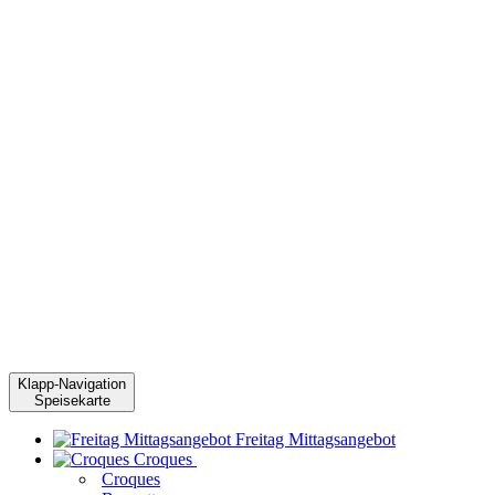
Klapp-Navigation
Speisekarte
Freitag Mittagsangebot
Croques
Croques