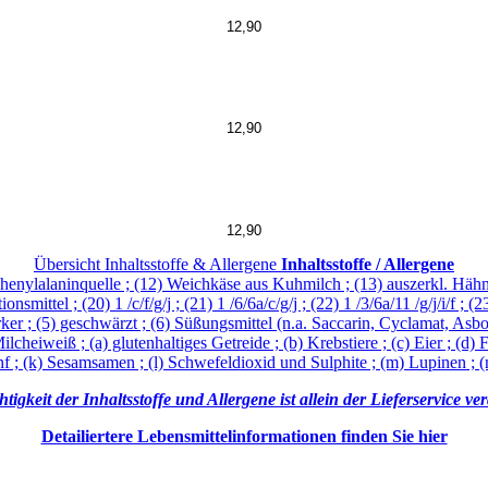
12,90
12,90
12,90
Übersicht Inhaltsstoffe & Allergene
Inhaltsstoffe / Allergene
 Phenylalaninquelle ; (12) Weichkäse aus Kuhmilch ; (13) auszerkl. Hähnch
tionsmittel ; (20) 1 /c/f/g/j ; (21) 1 /6/6a/c/g/j ; (22) 1 /3/6a/11 /g/j/i/f ; (2
tärker ; (5) geschwärzt ; (6) Süßungsmittel (n.a. Saccarin, Cyclamat, As
lcheiweiß ; (a) glutenhaltiges Getreide ; (b) Krebstiere ; (c) Eier ; (d) F
Senf ; (k) Sesamsamen ; (l) Schwefeldioxid und Sulphite ; (m) Lupinen ; (
tigkeit der Inhaltsstoffe und Allergene ist allein der Lieferservice ve
Detailiertere Lebensmittelinformationen finden Sie hier