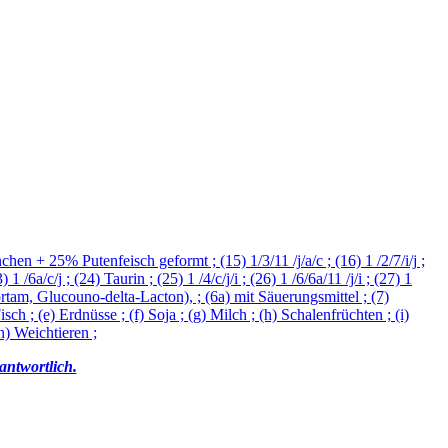
en + 25% Putenfeisch geformt ; (15) 1/3/11 /j/a/c ; (16) 1 /2/7/i/j ;
3) 1 /6a/c/j ; (24) Taurin ; (25) 1 /4/c/j/i ; (26) 1 /6/6a/11 /j/i ; (27) 1
bortam, Glucouno-delta-Lacton), ; (6a) mit Säuerungsmittel ; (7)
isch ; (e) Erdnüsse ; (f) Soja ; (g) Milch ; (h) Schalenfrüchten ; (i)
n) Weichtieren ;
rantwortlich.