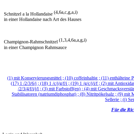
(4,6a,c,g,a,i)
Schnitzel a la Hollandaise
in einer Hollandaise nach Art des Hauses
(1,3,4,6a,a,g,i)
Champignon-Rahmschnitzel
in einer Champignon Rahmsauce
(1) mit Konservierungsmittel ; (10) coffeinhaltig ; (11) enthälteine
(17) 1 /2/3/6/j ; (18) 1 /c/j/g/f/i ; (19) 1 /g/c/j/i/f ; (2) mit Antioxida
/2/3/4/f/i/j/l ; (3) mit Farbstoff(en) ; (4) mit Geschmacksvers
Stabilisatoren (natriumdiphosphat) ; (8) Nitritpökelsalz ; (9) mit Mi
Sellerie ; (j) 
Für die Rich