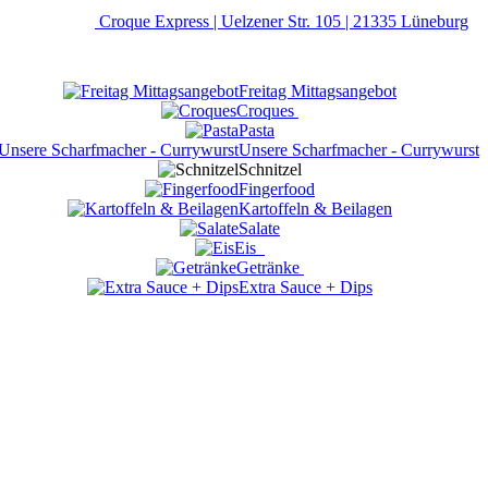
Croque Express | Uelzener Str. 105 | 21335 Lüneburg
Freitag Mittagsangebot
Croques
Pasta
Unsere Scharfmacher - Currywurst
Schnitzel
Fingerfood
Kartoffeln & Beilagen
Salate
Eis
Getränke
Extra Sauce + Dips